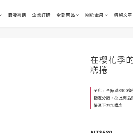
浪漫喜餅
企業訂購
全部商品
關於金帛
精選文章
在櫻花季
糕捲
全店，全館滿3300免
指定分類，⚠此商品滿
帳區下方加購⚠
NT$580