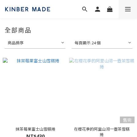
全部商品
商品排序
每頁顯示 24 個
售完
抹茶莓果富士山雪糕捲
在櫻花季的阿里山沏一壺茶雪糕
捲
NT$430